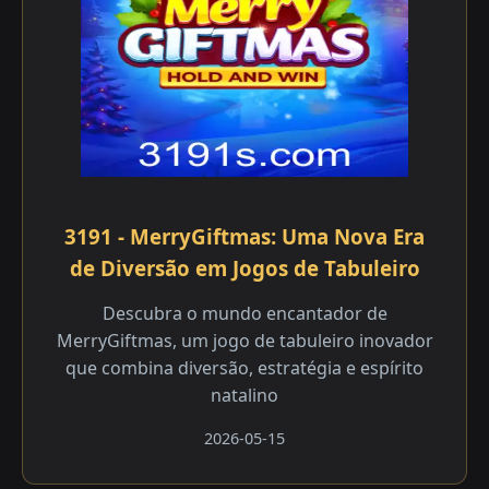
3191 - MerryGiftmas: Uma Nova Era
de Diversão em Jogos de Tabuleiro
Descubra o mundo encantador de
MerryGiftmas, um jogo de tabuleiro inovador
que combina diversão, estratégia e espírito
natalino
2026-05-15