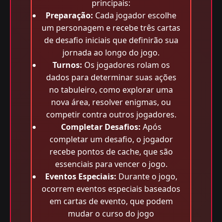
principais:
Preparação:
Cada jogador escolhe
um personagem e recebe três cartas
de desafio iniciais que definirão sua
jornada ao longo do jogo.
Turnos:
Os jogadores rolam os
dados para determinar suas ações
no tabuleiro, como explorar uma
nova área, resolver enigmas, ou
competir contra outros jogadores.
Completar Desafios:
Após
completar um desafio, o jogador
recebe pontos de cache, que são
essenciais para vencer o jogo.
Eventos Especiais:
Durante o jogo,
ocorrem eventos especiais baseados
em cartas de evento, que podem
mudar o curso do jogo