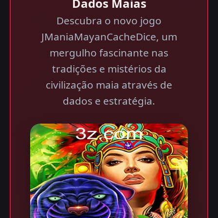
Dados Maias
Descubra o novo jogo
JManiaMayanCacheDice, um
mergulho fascinante nas
tradições e mistérios da
civilização maia através de
dados e estratégia.