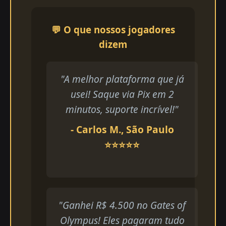
💬 O que nossos jogadores
dizem
"A melhor plataforma que já
usei! Saque via Pix em 2
minutos, suporte incrível!"
- Carlos M., São Paulo
⭐⭐⭐⭐⭐
"Ganhei R$ 4.500 no Gates of
Olympus! Eles pagaram tudo