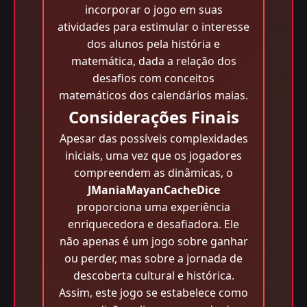
incorporar o jogo em suas
atividades para estimular o interesse
dos alunos pela história e
matemática, dada a relação dos
desafios com conceitos
matemáticos dos calendários maias.
Considerações Finais
Apesar das possíveis complexidades
iniciais, uma vez que os jogadores
compreendem as dinâmicas, o
JManiaMayanCacheDice
proporciona uma experiência
enriquecedora e desafiadora. Ele
não apenas é um jogo sobre ganhar
ou perder, mas sobre a jornada de
descoberta cultural e histórica.
Assim, este jogo se estabelece como