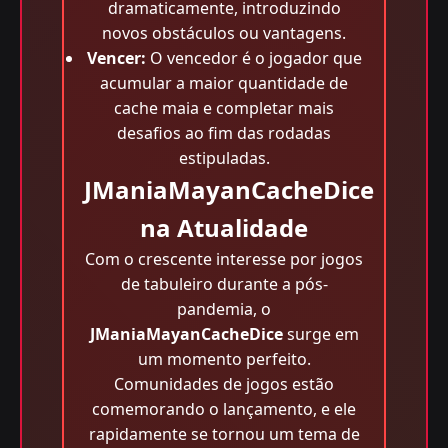
dramaticamente, introduzindo
novos obstáculos ou vantagens.
Vencer:
O vencedor é o jogador que
acumular a maior quantidade de
cache maia e completar mais
desafios ao fim das rodadas
estipuladas.
JManiaMayanCacheDice
na Atualidade
Com o crescente interesse por jogos
de tabuleiro durante a pós-
pandemia, o
JManiaMayanCacheDice
surge em
um momento perfeito.
Comunidades de jogos estão
comemorando o lançamento, e ele
rapidamente se tornou um tema de