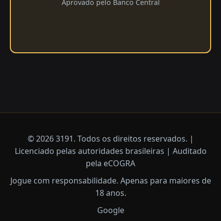
Aprovado pelo Banco Central
© 2026 3191. Todos os direitos reservados. |
Licenciado pelas autoridades brasileiras | Auditado
pela eCOGRA
Jogue com responsabilidade. Apenas para maiores de
18 anos.
Google