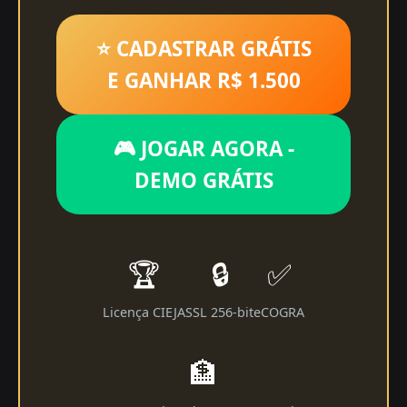
⭐ CADASTRAR GRÁTIS
E GANHAR R$ 1.500
🎮 JOGAR AGORA -
DEMO GRÁTIS
🏆
🔒
✅
Licença CIEJA
SSL 256-bit
eCOGRA
🏦