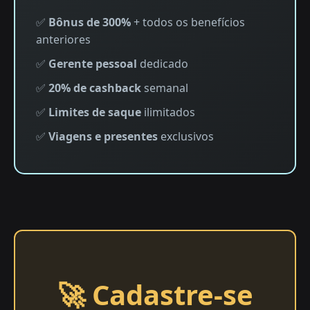
✅
Bônus de 300%
+ todos os benefícios
anteriores
✅
Gerente pessoal
dedicado
✅
20% de cashback
semanal
✅
Limites de saque
ilimitados
✅
Viagens e presentes
exclusivos
🚀 Cadastre-se