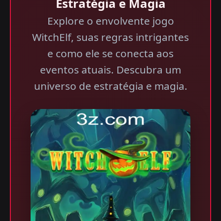
Estratégia e Magia
Explore o envolvente jogo
WitchElf, suas regras intrigantes
e como ele se conecta aos
eventos atuais. Descubra um
universo de estratégia e magia.