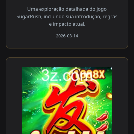
Uma exploração detalhada do jogo
SugarRush, incluindo sua introdução, regras
e impacto atual.
2026-03-14