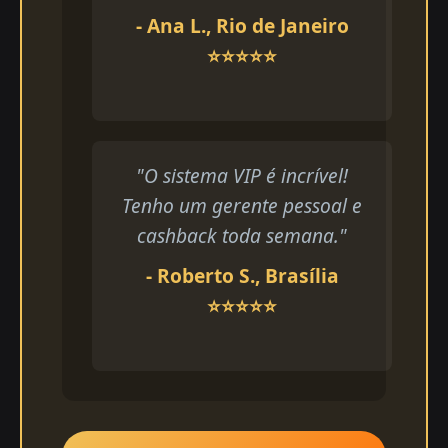
- Ana L., Rio de Janeiro
⭐⭐⭐⭐⭐
"O sistema VIP é incrível!
Tenho um gerente pessoal e
cashback toda semana."
- Roberto S., Brasília
⭐⭐⭐⭐⭐