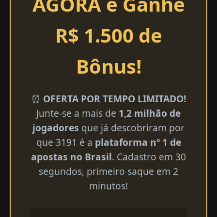
AGORA e Ganhe
R$ 1.500 de
Bônus!
⏰
OFERTA POR TEMPO LIMITADO!
Junte-se a mais de
1,2 milhão de
jogadores
que já descobriram por
que 3191 é a
plataforma nº 1 de
apostas no Brasil
. Cadastro em 30
segundos, primeiro saque em 2
minutos!