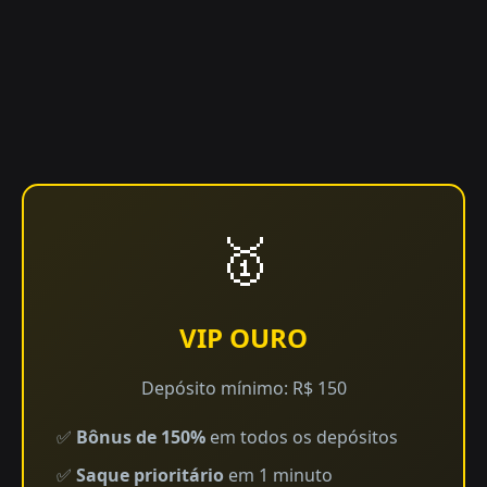
🥇
VIP OURO
Depósito mínimo: R$ 150
✅
Bônus de 150%
em todos os depósitos
✅
Saque prioritário
em 1 minuto