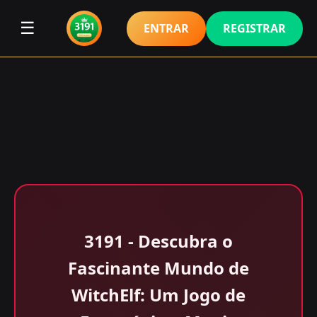
☰
ENTRAR
REGISTRAR
3191 - Descubra o
Fascinante Mundo de
WitchElf: Um Jogo de