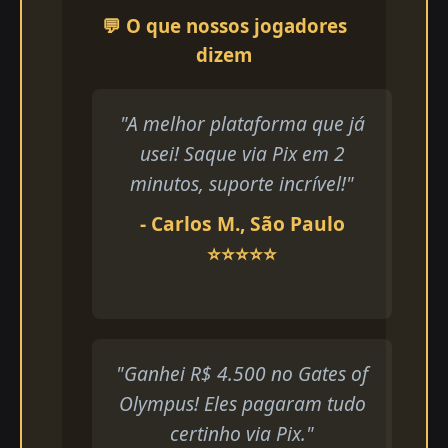
💬 O que nossos jogadores
dizem
"A melhor plataforma que já
usei! Saque via Pix em 2
minutos, suporte incrível!"
- Carlos M., São Paulo
⭐⭐⭐⭐⭐
"Ganhei R$ 4.500 no Gates of
Olympus! Eles pagaram tudo
certinho via Pix."