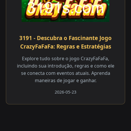
3191 - Descubra o Fascinante Jogo
CrazyFaFaFa: Regras e Estratégias
Explore tudo sobre o jogo CrazyFaFaFa,
incluindo sua introdução, regras e como ele
se conecta com eventos atuais. Aprenda
maneiras de jogar e ganhar.
2026-05-23