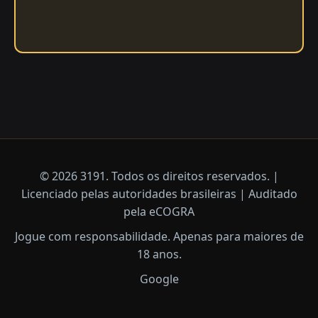
© 2026 3191. Todos os direitos reservados. |
Licenciado pelas autoridades brasileiras | Auditado
pela eCOGRA
Jogue com responsabilidade. Apenas para maiores de
18 anos.
Google