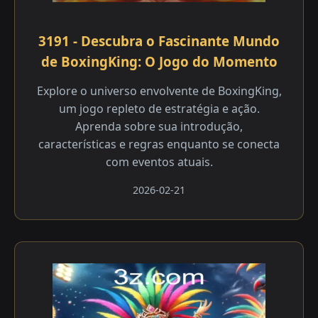
3191 - Descubra o Fascinante Mundo
de BoxingKing: O Jogo do Momento
Explore o universo envolvente de BoxingKing,
um jogo repleto de estratégia e ação.
Aprenda sobre sua introdução,
características e regras enquanto se conecta
com eventos atuais.
2026-02-21