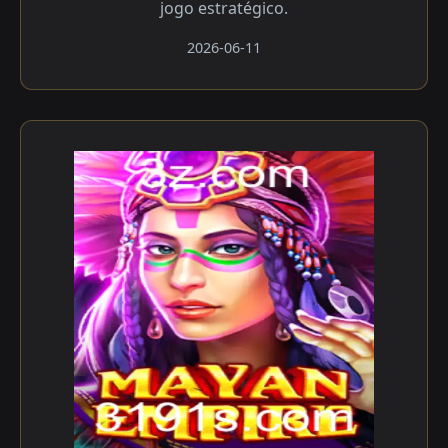
jogo estratégico.
2026-06-11