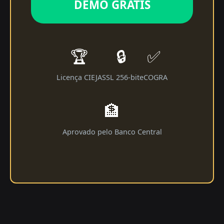
DEMO GRÁTIS
🏆
🔒
✅
Licença CIEJA
SSL 256-bit
eCOGRA
🏦
Aprovado pelo Banco Central