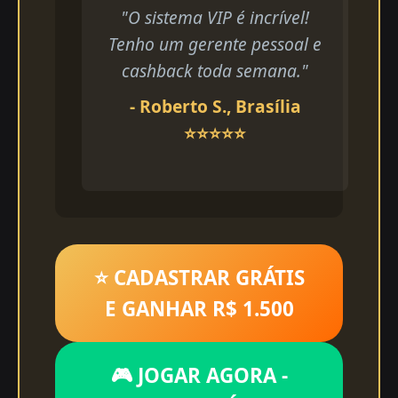
"O sistema VIP é incrível!
Tenho um gerente pessoal e
cashback toda semana."
- Roberto S., Brasília
⭐⭐⭐⭐⭐
⭐ CADASTRAR GRÁTIS
E GANHAR R$ 1.500
🎮 JOGAR AGORA -