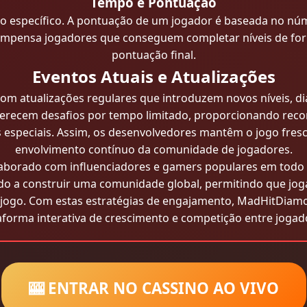
Tempo e Pontuação
po específico. A pontuação de um jogador é baseada no n
compensa jogadores que conseguem completar níveis de for
pontuação final.
Eventos Atuais e Atualizações
om atualizações regulares que introduzem novos níveis, di
erecem desafios por tempo limitado, proporcionando rec
 especiais. Assim, os desenvolvedores mantêm o jogo fres
envolvimento contínuo da comunidade de jogadores.
aborado com influenciadores e gamers populares em tod
do a construir uma comunidade global, permitindo que jo
 jogo. Com estas estratégias de engajamento, MadHitDiam
aforma interativa de crescimento e competição entre jogad
🎰 ENTRAR NO CASSINO AO VIVO