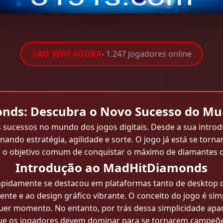
AO VIVO AGORA
- 1.247 jogadores online
ds: Descubra o Novo Sucesso do Mu
ucessos no mundo dos jogos digitais. Desde a sua introd
ando estratégia, agilidade e sorte. O jogo já está se tor
om o objetivo comum de conquistar o máximo de diamantes 
Introdução ao MadHitDiamonds
idamente se destacou em plataformas tanto de desktop 
vente e ao design gráfico vibrante. O conceito do jogo é si
uer momento. No entanto, por trás dessa simplicidade apar
ue os jogadores devem dominar para se tornarem campeõe