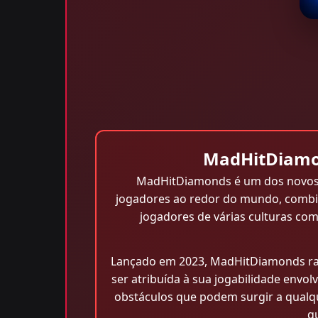
MadHitDiamon
MadHitDiamonds é um dos novos s
jogadores ao redor do mundo, combin
jogadores de várias culturas c
Lançado em 2023, MadHitDiamonds rap
ser atribuída à sua jogabilidade envol
obstáculos que podem surgir a qualq
q