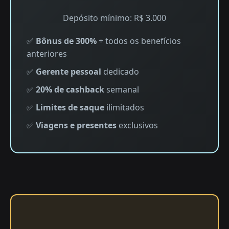
Depósito mínimo: R$ 3.000
✅
Bônus de 300%
+ todos os benefícios
anteriores
✅
Gerente pessoal
dedicado
✅
20% de cashback
semanal
✅
Limites de saque
ilimitados
✅
Viagens e presentes
exclusivos