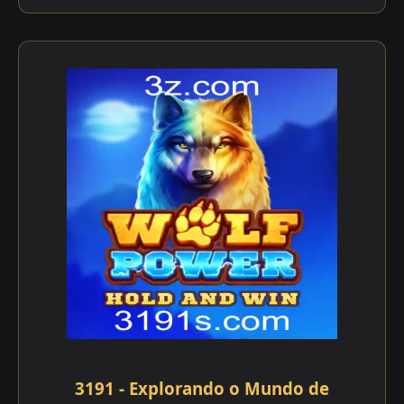
3191 - Explorando o Mundo de