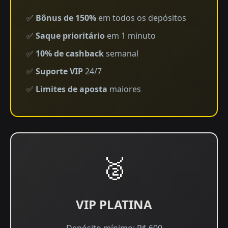
✅
Bônus de 150%
em todos os depósitos
✅
Saque prioritário
em 1 minuto
✅
10% de cashback
semanal
✅
Suporte VIP
24/7
✅
Limites de aposta
maiores
🥈
VIP PLATINA