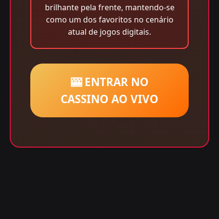
brilhante pela frente, mantendo-se
como um dos favoritos no cenário
atual de jogos digitais.
🎰 ENTRAR NO
CASSINO AO VIVO