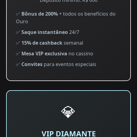
Depósito mínimo: R$ 600
✅
Bônus de 200%
+ todos os benefícios do
Ouro
✅
Saque instantâneo
24/7
✅
15% de cashback
semanal
✅
Mesa VIP exclusiva
no cassino
✅
Convites
para eventos especiais
💎
VIP DIAMANTE