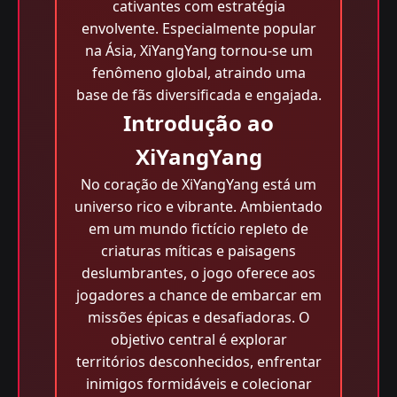
cativantes com estratégia
envolvente. Especialmente popular
na Ásia, XiYangYang tornou-se um
fenômeno global, atraindo uma
base de fãs diversificada e engajada.
Introdução ao
XiYangYang
No coração de XiYangYang está um
universo rico e vibrante. Ambientado
em um mundo fictício repleto de
criaturas míticas e paisagens
deslumbrantes, o jogo oferece aos
jogadores a chance de embarcar em
missões épicas e desafiadoras. O
objetivo central é explorar
territórios desconhecidos, enfrentar
inimigos formidáveis e colecionar