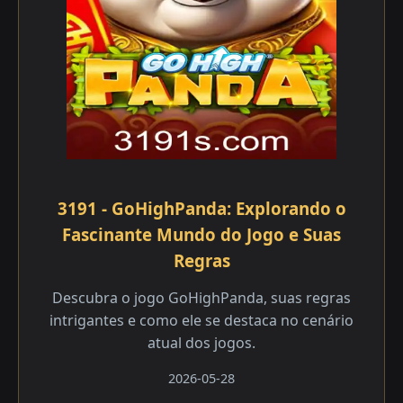
3191 - GoHighPanda: Explorando o
Fascinante Mundo do Jogo e Suas
Regras
Descubra o jogo GoHighPanda, suas regras
intrigantes e como ele se destaca no cenário
atual dos jogos.
2026-05-28