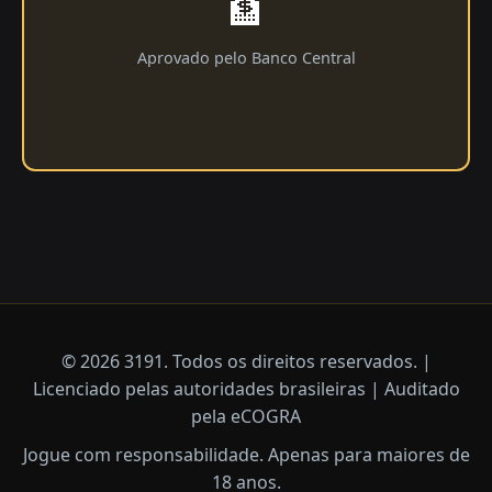
🏦
Aprovado pelo Banco Central
© 2026 3191. Todos os direitos reservados. |
Licenciado pelas autoridades brasileiras | Auditado
pela eCOGRA
Jogue com responsabilidade. Apenas para maiores de
18 anos.