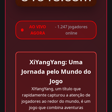
AO VIVO
- 1.247 jogadores
AGORA
online
XiYangYang: Uma
Jornada pelo Mundo do
Jogo
XiYangYang, um título que
rapidamente capturou a atenção de
jogadores ao redor do mundo, é um
jogo que combina aventuras