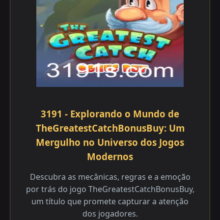
3191 - Explorando o Mundo de
TheGreatestCatchBonusBuy: Um
Mergulho no Universo dos Jogos
Modernos
Descubra as mecânicas, regras e a emoção
por trás do jogo TheGreatestCatchBonusBuy,
um título que promete capturar a atenção
dos jogadores.