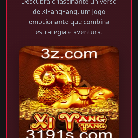
Descubra o fascinante universo
de XiYangYang, um jogo
emocionante que combina
estratégia e aventura.