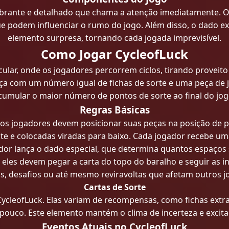
ibrante e detalhado que chama a atenção imediatamente. O
ue podem influenciar o rumo do jogo. Além disso, o dado e
elemento surpresa, tornando cada jogada imprevisível.
Como Jogar CycleofLuck
cular, onde os jogadores percorrem ciclos, tirando provei
a com um número igual de fichas de sorte e uma peça de j
cumular o maior número de pontos de sorte ao final do jog
Regras Básicas
, os jogadores devem posicionar suas peças na posição de pa
te e colocadas viradas para baixo. Cada jogador recebe um
dor lança o dado especial, que determina quantos espaços 
 eles devem pegar a carta do topo do baralho e seguir as 
s, desafios ou até mesmo reviravoltas que afetam outros j
Cartas de Sorte
 CycleofLuck. Elas variam de recompensas, como fichas extr
pouco. Este elemento mantém o clima de incerteza e excitaç
Eventos Atuais no CycleofLuck