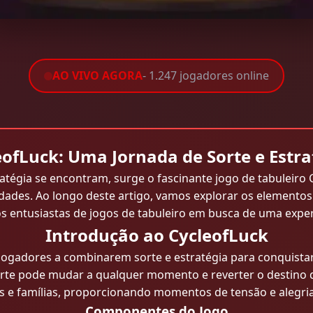
AO VIVO AGORA
- 1.247 jogadores online
eofLuck: Uma Jornada de Sorte e Estra
tégia se encontram, surge o fascinante jogo de tabuleiro 
idades. Ao longo deste artigo, vamos explorar os elemento
os entusiastas de jogos de tabuleiro em busca de uma exper
Introdução ao CycleofLuck
jogadores a combinarem sorte e estratégia para conquistar a
sorte pode mudar a qualquer momento e reverter o destino d
 e famílias, proporcionando momentos de tensão e alegri
Componentes do Jogo