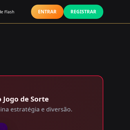
ENTRAR
REGISTRAR
de Flash
 Jogo de Sorte
na estratégia e diversão.