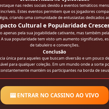
staque nas redes sociais devido a eventos temáticos mens
 incríveis. Estes eventos permitem que os jogadores compa
tégia, criando uma comunidade de entusiastas dedicados a
pacto Cultural e Popularidade Cresce
o apenas pela sua jogabilidade cativante, mas também pel
 A sua popularidade tem visto um aumento significativo, e
de tabuleiro e convenções.
Conclusão
ia única para aqueles que buscam diversão e um pouco de 
sável para qualquer coleção. Em um mundo onde a sorte p
constantemente mantém os participantes na borda de seus
🎰 ENTRAR NO CASSINO AO VIVO