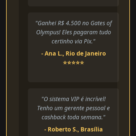
"Ganhei R$ 4.500 no Gates of
Olympus! Eles pagaram tudo
certinho via Pix."
- Ana L., Rio de Janeiro
⭐⭐⭐⭐⭐
"O sistema VIP é incrível!
Tenho um gerente pessoal e
cashback toda semana."
- Roberto S., Brasília