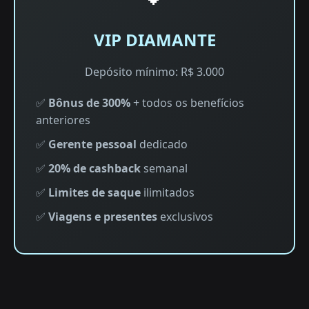
VIP DIAMANTE
Depósito mínimo: R$ 3.000
✅
Bônus de 300%
+ todos os benefícios
anteriores
✅
Gerente pessoal
dedicado
✅
20% de cashback
semanal
✅
Limites de saque
ilimitados
✅
Viagens e presentes
exclusivos