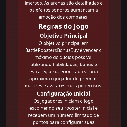
imersos. As arenas são detalhadas e
os efeitos sonoros aumentam a
emoção dos combates.
Regras do Jogo
Objetivo Principal
O objetivo principal em
BattleRoostersBonusBuy é vencer o
máximo de duelos possível
utilizando habilidades, bônus e
estratégia superior. Cada vitória
aproxima o jogador de prêmios
maiores e avatares mais poderosos.
Configuração Inicial
Os jogadores iniciam o jogo
escolhendo seu rooster inicial e
recebem um número limitado de
pontos para configurar suas