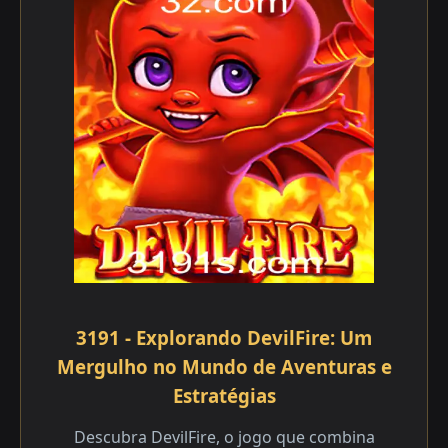
3191 - Explorando DevilFire: Um
Mergulho no Mundo de Aventuras e
Estratégias
Descubra DevilFire, o jogo que combina