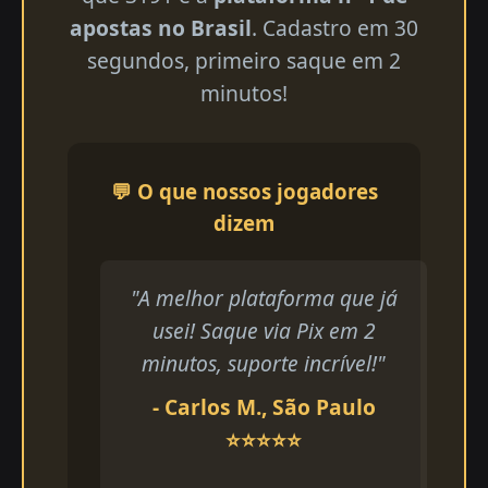
apostas no Brasil
. Cadastro em 30
segundos, primeiro saque em 2
minutos!
💬 O que nossos jogadores
dizem
"A melhor plataforma que já
usei! Saque via Pix em 2
minutos, suporte incrível!"
- Carlos M., São Paulo
⭐⭐⭐⭐⭐