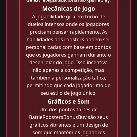
de estratégia adicional ao gameplay.
Mecânicas de Jogo
A jogabilidade gira em torno de
duelos intensos onde os jogadores
precisam pensar rapidamente. As
habilidades dos roosters podem ser
personalizadas com base em pontos
que os jogadores ganham durante o
desenrolar do jogo. Isso incentiva
não apenas a competição, mas
também a personalização tática,
permitindo que cada jogador molde
seu estilo de jogo único.
Gráficos e Som
Um dos pontos fortes de
BattleRoostersBonusBuy são seus
gráficos vibrantes e um design de
som que mantém os jogadores