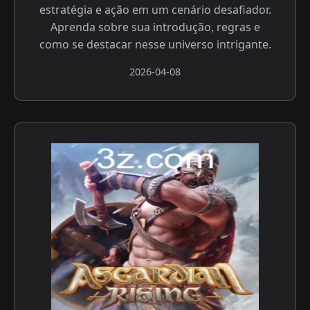
estratégia e ação em um cenário desafiador.
Aprenda sobre sua introdução, regras e
como se destacar nesse universo intrigante.
2026-04-08