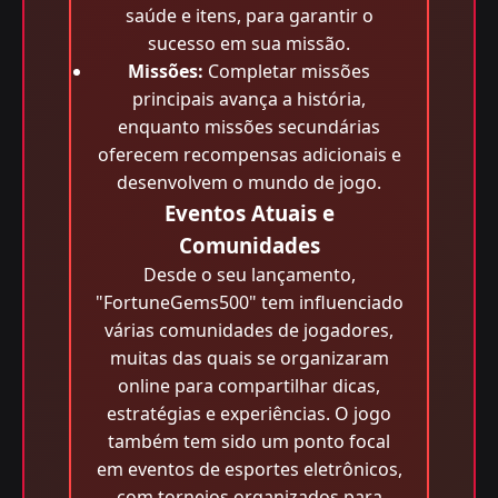
saúde e itens, para garantir o
sucesso em sua missão.
Missões:
Completar missões
principais avança a história,
enquanto missões secundárias
oferecem recompensas adicionais e
desenvolvem o mundo de jogo.
Eventos Atuais e
Comunidades
Desde o seu lançamento,
"FortuneGems500" tem influenciado
várias comunidades de jogadores,
muitas das quais se organizaram
online para compartilhar dicas,
estratégias e experiências. O jogo
também tem sido um ponto focal
em eventos de esportes eletrônicos,
com torneios organizados para