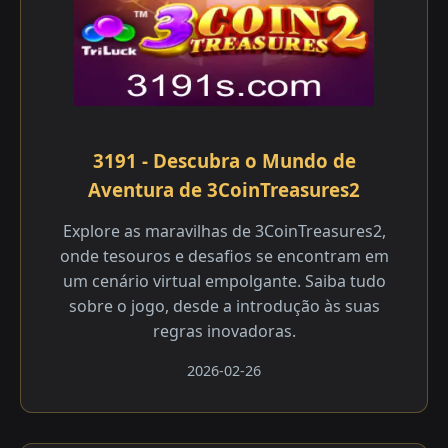
3191 - Descubra o Mundo de
Aventura de 3CoinTreasures2
Explore as maravilhas de 3CoinTreasures2,
onde tesouros e desafios se encontram em
um cenário virtual empolgante. Saiba tudo
sobre o jogo, desde a introdução às suas
regras inovadoras.
2026-02-26