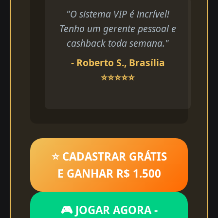
"O sistema VIP é incrível!
Tenho um gerente pessoal e
cashback toda semana."
- Roberto S., Brasília
⭐⭐⭐⭐⭐
⭐ CADASTRAR GRÁTIS
E GANHAR R$ 1.500
🎮 JOGAR AGORA -