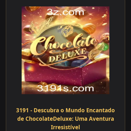
3191 - Descubra o Mundo Encantado
de ChocolateDeluxe: Uma Aventura
Irresistível