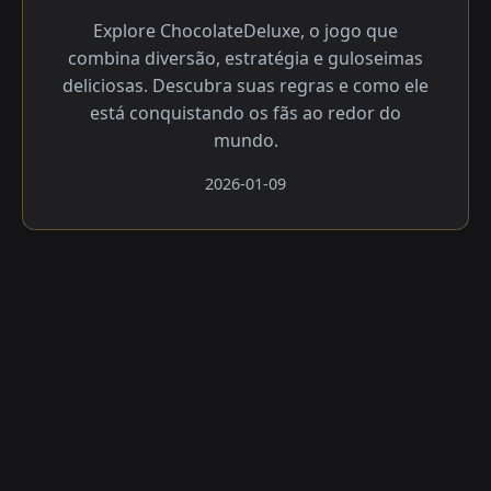
Explore ChocolateDeluxe, o jogo que
combina diversão, estratégia e guloseimas
deliciosas. Descubra suas regras e como ele
está conquistando os fãs ao redor do
mundo.
2026-01-09