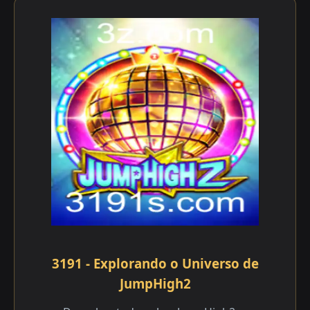
3191 - Explorando o Universo de
JumpHigh2