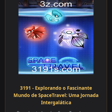
3191 - Explorando o Fascinante
Mundo de SpaceTravel: Uma Jornada
Intergalática