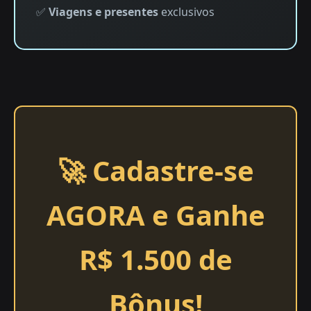
✅
Viagens e presentes
exclusivos
🚀 Cadastre-se
AGORA e Ganhe
R$ 1.500 de
Bônus!