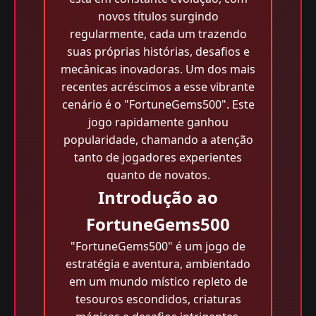
novos títulos surgindo
regularmente, cada um trazendo
suas próprias histórias, desafios e
mecânicas inovadoras. Um dos mais
recentes acréscimos a esse vibrante
cenário é o "FortuneGems500". Este
jogo rapidamente ganhou
popularidade, chamando a atenção
tanto de jogadores experientes
quanto de novatos.
Introdução ao
FortuneGems500
"FortuneGems500" é um jogo de
estratégia e aventura, ambientado
em um mundo místico repleto de
tesouros escondidos, criaturas