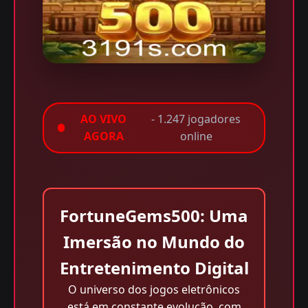
AO VIVO
- 1.247 jogadores
AGORA
online
FortuneGems500: Uma
Imersão no Mundo do
Entretenimento Digital
O universo dos jogos eletrônicos
está em constante evolução, com