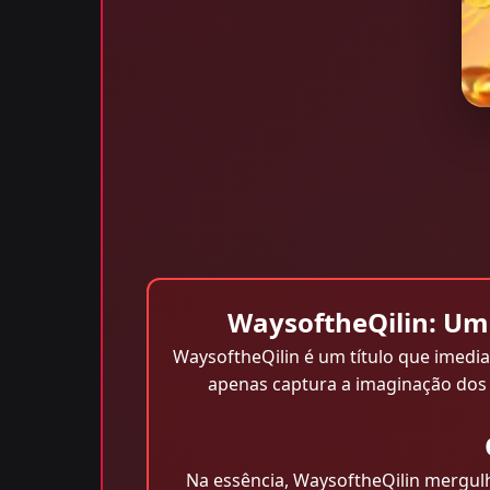
WaysoftheQilin: Um
WaysoftheQilin é um título que imedi
apenas captura a imaginação dos
Na essência, WaysoftheQilin mergulh