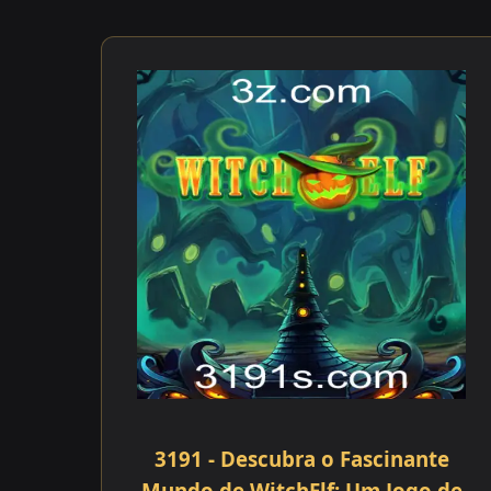
3191 - Descubra o Fascinante
Mundo de WitchElf: Um Jogo de