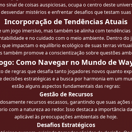
o sinal de coisas auspiciosas, ocupa o centro deste unive
desvendar mistérios e enfrentar desafios que testam suas ha
Incorporação de Tendências Atuais
e um jogo imersivo, mas também se alinha com tendências
entabilidade e no cuidado com o meio ambiente. Dentro do 
que impactam o equilíbrio ecológico de suas terras virtuai
s também promove a conscientização sobre questões ambie
Jogo: Como Navegar no Mundo de Way
 de regras que desafia tanto jogadores novos quanto expe
e decisões estratégicas e a busca por harmonia em um mun
estão alguns aspectos fundamentais das regras:
Gestão de Recursos
dosamente recursos escassos, garantindo que suas ações 
 com a natureza ao redor. Isso destaca a importância da 
aplicável às preocupações ambientais de hoje.
Desafios Estratégicos