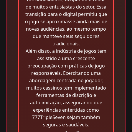
de muitos entusiastas do setor. Essa
transição para o digital permitiu que
o jogo se aproximasse ainda mais de
novas audiências, ao mesmo tempo
que manteve seus seguidores
tradicionais.
Além disso, a indústria de jogos tem
assistido a uma crescente
preocupação com práticas de jogo
responsáveis. Exercitando uma
abordagem centrada no jogador,
muitos cassinos têm implementado
ferramentas de discrição e
autolimitação, assegurando que
experiências entertidas como
777TripleSeven sejam também
seguras e saudáveis.