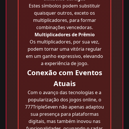
Estes símbolos podem substituir
quaisquer outros, exceto os
multiplicadores, para formar
combinações vencedoras.
Multiplicadores de Prêmio
Os multiplicadores, por sua vez,
podem tornar uma vitória regular
em um ganho expressivo, elevando
a experiência de jogo.
Conexão com Eventos
Atuais
Com o avanço das tecnologias e a
popularização dos jogos online, o
777TripleSeven não apenas adaptou
sua presença para plataformas
digitais, mas também inovou nas
funcionalidades, ocupando o radar