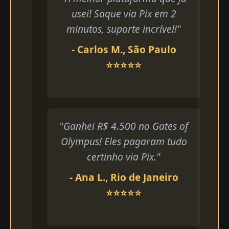
usei! Saque via Pix em 2
minutos, suporte incrível!"
- Carlos M., São Paulo
⭐⭐⭐⭐⭐
"Ganhei R$ 4.500 no Gates of
Olympus! Eles pagaram tudo
certinho via Pix."
- Ana L., Rio de Janeiro
⭐⭐⭐⭐⭐