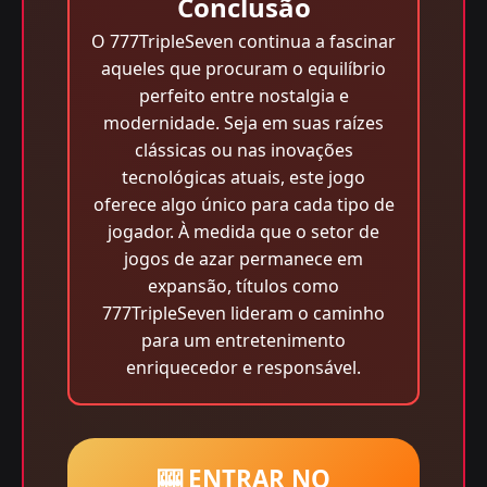
Conclusão
O 777TripleSeven continua a fascinar
aqueles que procuram o equilíbrio
perfeito entre nostalgia e
modernidade. Seja em suas raízes
clássicas ou nas inovações
tecnológicas atuais, este jogo
oferece algo único para cada tipo de
jogador. À medida que o setor de
jogos de azar permanece em
expansão, títulos como
777TripleSeven lideram o caminho
para um entretenimento
enriquecedor e responsável.
🎰 ENTRAR NO