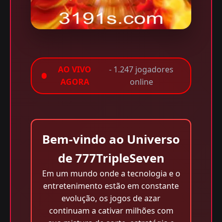
AO VIVO
- 1.247 jogadores
AGORA
online
Bem-vindo ao Universo
de 777TripleSeven
Em um mundo onde a tecnologia e o
entretenimento estão em constante
evolução, os jogos de azar
continuam a cativar milhões com