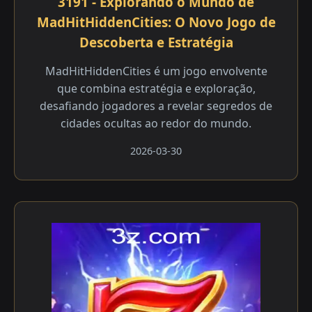
3191 - Explorando o Mundo de
MadHitHiddenCities: O Novo Jogo de
Descoberta e Estratégia
MadHitHiddenCities é um jogo envolvente
que combina estratégia e exploração,
desafiando jogadores a revelar segredos de
cidades ocultas ao redor do mundo.
2026-03-30