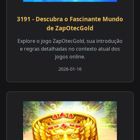
3191 - Descubra o Fascinante Mundo
de ZapOtecGold
Explore o jogo ZapOtecGold, sua introdução
e regras detalhadas no contexto atual dos
jogos online.
2026-01-16