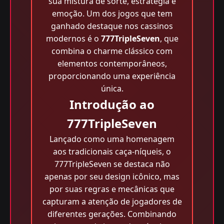
sua mistura de sorte, estratégia e
emoção. Um dos jogos que tem
ganhado destaque nos cassinos
modernos é o
777TripleSeven
, que
combina o charme clássico com
elementos contemporâneos,
proporcionando uma experiência
única.
Introdução ao
777TripleSeven
Lançado como uma homenagem
aos tradicionais caça-níqueis, o
777TripleSeven se destaca não
apenas por seu design icônico, mas
por suas regras e mecânicas que
capturam a atenção de jogadores de
diferentes gerações. Combinando