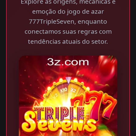
Explore as origens, mecânicas e
emoção do jogo de azar
777TripleSeven, enquanto
conectamos suas regras com
tendências atuais do setor.