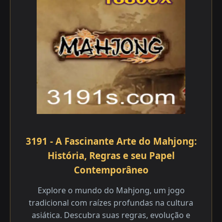
3191 - A Fascinante Arte do Mahjong:
História, Regras e seu Papel
Contemporâneo
Explore o mundo do Mahjong, um jogo
tradicional com raízes profundas na cultura
asiática. Descubra suas regras, evolução e