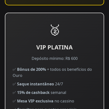
🥈
VIP PLATINA
Depósito mínimo: R$ 600
✅
Bônus de 200%
+ todos os benefícios do
Ouro
✅
Saque instantâneo
24/7
✅
15% de cashback
semanal
✅
Mesa VIP exclusiva
no cassino