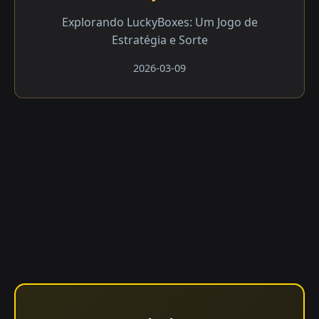
Explorando LuckyBoxes: Um Jogo de
Estratégia e Sorte
2026-03-09