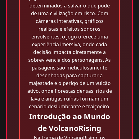
determinados a salvar o que pode
de uma civilização em risco. Com
câmeras interativas, gráficos
realistas e efeitos sonoros
envolventes, o jogo oferece uma
experiência imersiva, onde cada
decisão impacta diretamente a
sobrevivência dos personagens. As
paisagens são meticulosamente
desenhadas para capturar a
majestade e o perigo de um vulcão
ativo, onde florestas densas, rios de
lava e antigas ruínas formam um
cenário deslumbrante e traiçoeiro.
Introdução ao Mundo
de VolcanoRising
Na trama de VolcanoRising, os