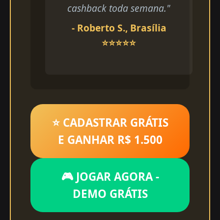
cashback toda semana."
- Roberto S., Brasília
⭐⭐⭐⭐⭐
⭐ CADASTRAR GRÁTIS
E GANHAR R$ 1.500
🎮 JOGAR AGORA -
DEMO GRÁTIS