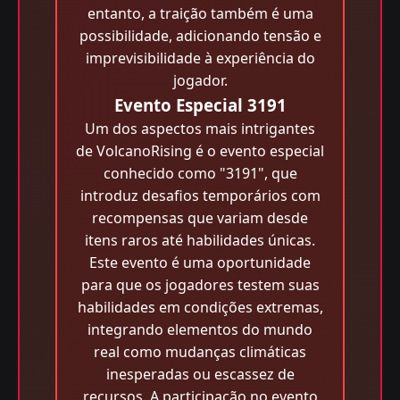
entanto, a traição também é uma
possibilidade, adicionando tensão e
imprevisibilidade à experiência do
jogador.
Evento Especial 3191
Um dos aspectos mais intrigantes
de VolcanoRising é o evento especial
conhecido como "3191", que
introduz desafios temporários com
recompensas que variam desde
itens raros até habilidades únicas.
Este evento é uma oportunidade
para que os jogadores testem suas
habilidades em condições extremas,
integrando elementos do mundo
real como mudanças climáticas
inesperadas ou escassez de
recursos. A participação no evento