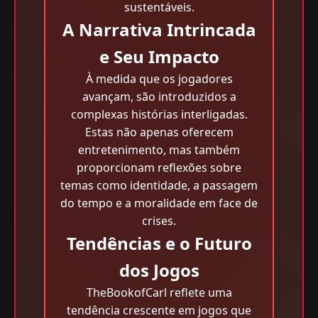
sustentáveis.
A Narrativa Intrincada
e Seu Impacto
À medida que os jogadores
avançam, são introduzidos a
complexas histórias interligadas.
Estas não apenas oferecem
entretenimento, mas também
proporcionam reflexões sobre
temas como identidade, a passagem
do tempo e a moralidade em face de
crises.
Tendências e o Futuro
dos Jogos
TheBookofCarl reflete uma
tendência crescente em jogos que