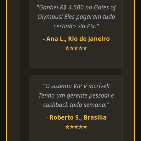
"Ganhei R$ 4.500 no Gates of
Olympus! Eles pagaram tudo
certinho via Pix."
- Ana L., Rio de Janeiro
⭐⭐⭐⭐⭐
"O sistema VIP é incrível!
Tenho um gerente pessoal e
cashback toda semana."
- Roberto S., Brasília
⭐⭐⭐⭐⭐