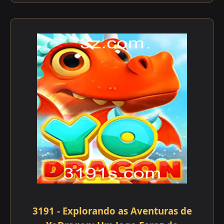
3191 - Explorando as Aventuras de