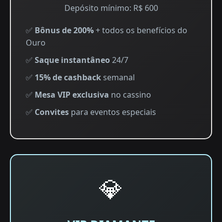
Depósito mínimo: R$ 600
✅
Bônus de 200%
+ todos os benefícios do
Ouro
✅
Saque instantâneo
24/7
✅
15% de cashback
semanal
✅
Mesa VIP exclusiva
no cassino
✅
Convites
para eventos especiais
💎