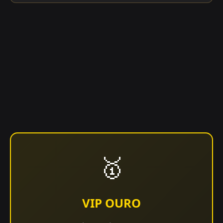
🥇
VIP OURO