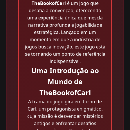
TheBookofCarl
é um jogo que
desafia a convenção, oferecendo
uma experiência única que mescla
narrativa profunda e jogabilidade
estratégica. Lançado em um
momento em que a indústria de
jogos busca inovação, este jogo está
se tornando um ponto de referência
indispensável.
Uma Introdução ao
Mundo de
TheBookofCarl
A trama do jogo gira em torno de
Carl, um protagonista enigmático,
cuja missão é desvendar mistérios
antigos e enfrentar desafios