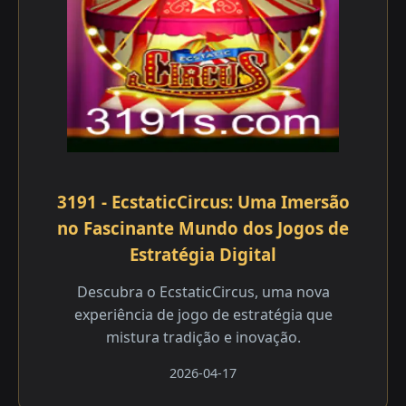
3191 - EcstaticCircus: Uma Imersão
no Fascinante Mundo dos Jogos de
Estratégia Digital
Descubra o EcstaticCircus, uma nova
experiência de jogo de estratégia que
mistura tradição e inovação.
2026-04-17