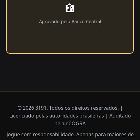
🏦
Aprovado pelo Banco Central
© 2026 3191. Todos os direitos reservados. |
Licenciado pelas autoridades brasileiras | Auditado
pela eCOGRA
Jogue com responsabilidade. Apenas para maiores de