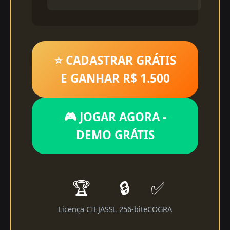
⭐ CADASTRAR GRÁTIS
E GANHAR R$ 1.500
🎮 JOGAR AGORA -
DEMO GRÁTIS
🏆
🔒
✅
Licença CIEJA
SSL 256-bit
eCOGRA