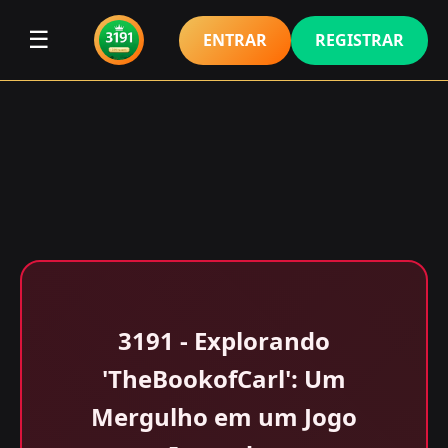
☰
ENTRAR
REGISTRAR
3191 - Explorando
'TheBookofCarl': Um
Mergulho em um Jogo