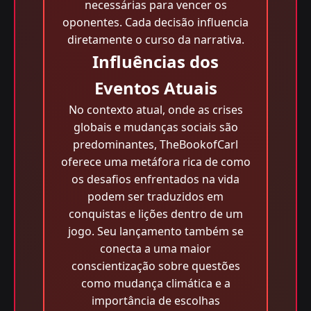
necessárias para vencer os
oponentes. Cada decisão influencia
diretamente o curso da narrativa.
Influências dos
Eventos Atuais
No contexto atual, onde as crises
globais e mudanças sociais são
predominantes, TheBookofCarl
oferece uma metáfora rica de como
os desafios enfrentados na vida
podem ser traduzidos em
conquistas e lições dentro de um
jogo. Seu lançamento também se
conecta a uma maior
conscientização sobre questões
como mudança climática e a
importância de escolhas