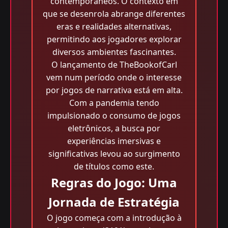
contemporâneos. O contexto em
que se desenrola abrange diferentes
eras e realidades alternativas,
permitindo aos jogadores explorar
diversos ambientes fascinantes.
O lançamento de TheBookofCarl
vem num período onde o interesse
por jogos de narrativa está em alta.
Com a pandemia tendo
impulsionado o consumo de jogos
eletrônicos, a busca por
experiências imersivas e
significativas levou ao surgimento
de títulos como este.
Regras do Jogo: Uma
Jornada de Estratégia
O jogo começa com a introdução à