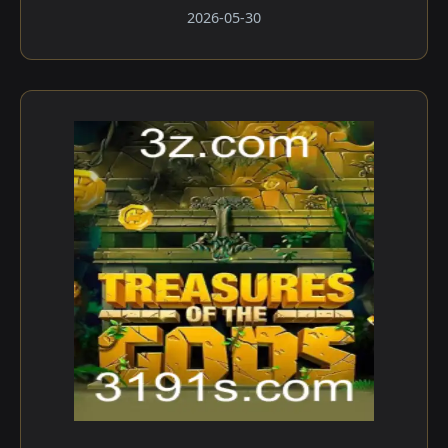
2026-05-30