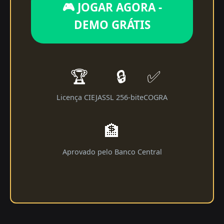
🎮 JOGAR AGORA -
DEMO GRÁTIS
🏆
🔒
✅
Licença CIEJA
SSL 256-bit
eCOGRA
🏦
Aprovado pelo Banco Central