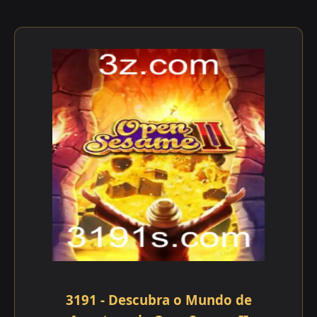
3191 - Descubra o Mundo de