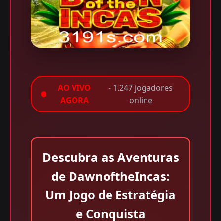
AO VIVO
- 1.247 jogadores
AGORA
online
Descubra as Aventuras
de DawnoftheIncas:
Um Jogo de Estratégia
e Conquista