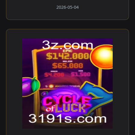
2026-05-04