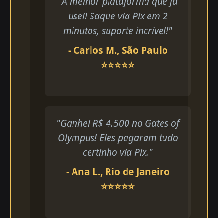
"A melhor plataforma que já
usei! Saque via Pix em 2
minutos, suporte incrível!"
- Carlos M., São Paulo
⭐⭐⭐⭐⭐
"Ganhei R$ 4.500 no Gates of
Olympus! Eles pagaram tudo
certinho via Pix."
- Ana L., Rio de Janeiro
⭐⭐⭐⭐⭐