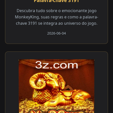
Palavra-chave 3191
Descubra tudo sobre o emocionante jogo
MonkeyKing, suas regras e como a palavra-
chave 3191 se integra ao universo do jogo.
2026-06-04