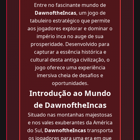
Entre no fascinante mundo de
DawnoftheIncas
, um jogo de
tabuleiro estratégico que permite
aos jogadores explorar e dominar o
império inca no auge de sua
prosperidade. Desenvolvido para
capturar a essência histórica e
cultural desta antiga civilização, o
jogo oferece uma experiência
imersiva cheia de desafios e
oportunidades.
Introdução ao Mundo
de DawnoftheIncas
Situado nas montanhas majestosas
e nos vales exuberantes da América
do Sul,
DawnoftheIncas
transporta
os jogadores para uma era em que