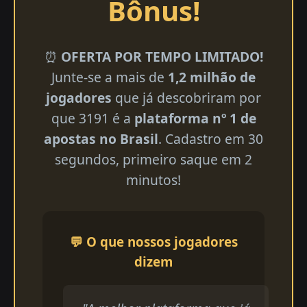
Bônus!
⏰
OFERTA POR TEMPO LIMITADO!
Junte-se a mais de
1,2 milhão de
jogadores
que já descobriram por
que 3191 é a
plataforma nº 1 de
apostas no Brasil
. Cadastro em 30
segundos, primeiro saque em 2
minutos!
💬 O que nossos jogadores
dizem