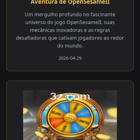
Aventura de OpenSesameII
Um mergulho profundo no fascinante
universo do jogo OpenSesameII, suas
mecânicas inovadoras e as regras
desafiadoras que cativam jogadores ao redor
do mundo.
2026-04-29