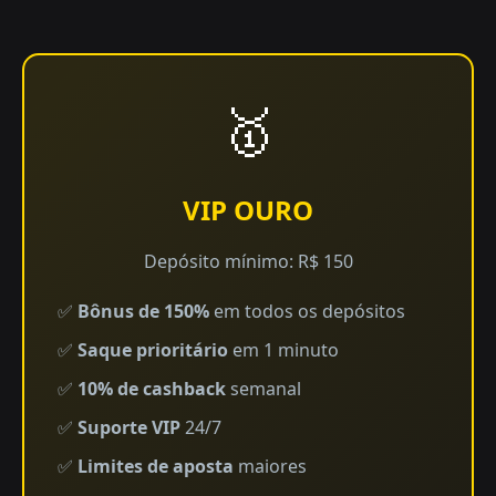
🥇
VIP OURO
Depósito mínimo: R$ 150
✅
Bônus de 150%
em todos os depósitos
✅
Saque prioritário
em 1 minuto
✅
10% de cashback
semanal
✅
Suporte VIP
24/7
✅
Limites de aposta
maiores