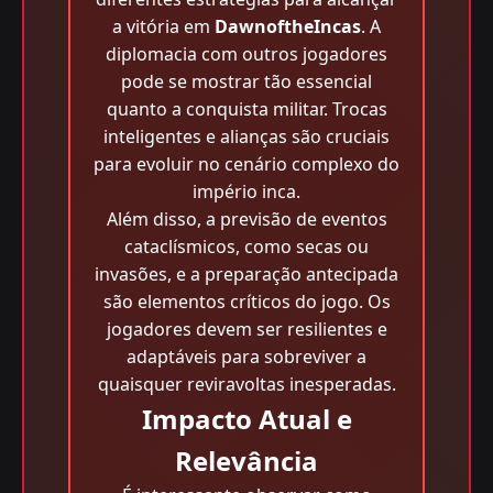
a vitória em
DawnoftheIncas
. A
diplomacia com outros jogadores
pode se mostrar tão essencial
quanto a conquista militar. Trocas
inteligentes e alianças são cruciais
para evoluir no cenário complexo do
império inca.
Além disso, a previsão de eventos
cataclísmicos, como secas ou
invasões, e a preparação antecipada
são elementos críticos do jogo. Os
jogadores devem ser resilientes e
adaptáveis para sobreviver a
quaisquer reviravoltas inesperadas.
Impacto Atual e
Relevância