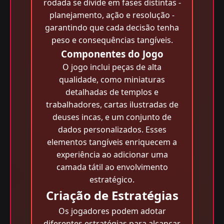
rodada se divide em fases distintas -
planejamento, ação e resolução -
garantindo que cada decisão tenha
peso e consequências tangíveis.
Componentes do Jogo
O jogo inclui peças de alta
qualidade, como miniaturas
detalhadas de templos e
trabalhadores, cartas ilustradas de
deuses incas, e um conjunto de
dados personalizados. Esses
elementos tangíveis enriquecem a
experiência ao adicionar uma
camada tátil ao envolvimento
estratégico.
Criação de Estratégias
Os jogadores podem adotar
diferentes estratégias para alcançar