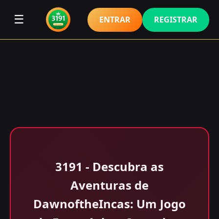
☰
ENTRAR
REGISTRAR
3191 - Descubra as
Aventuras de
DawnoftheIncas: Um Jogo