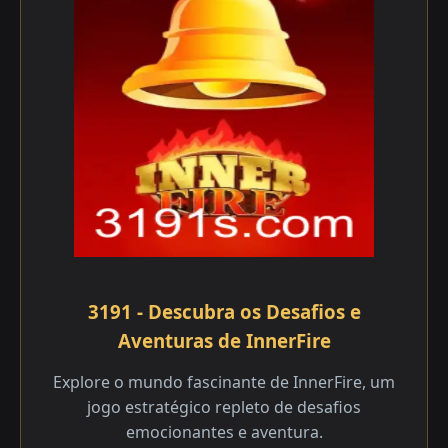
3191 - Descubra os Desafios e
Aventuras de InnerFire
Explore o mundo fascinante de InnerFire, um
jogo estratégico repleto de desafios
emocionantes e aventura.