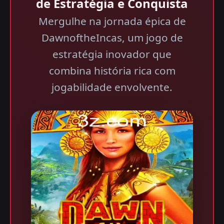
de Estratégia e Conquista
Mergulhe na jornada épica de
DawnoftheIncas, um jogo de
estratégia inovador que
combina história rica com
jogabilidade envolvente.