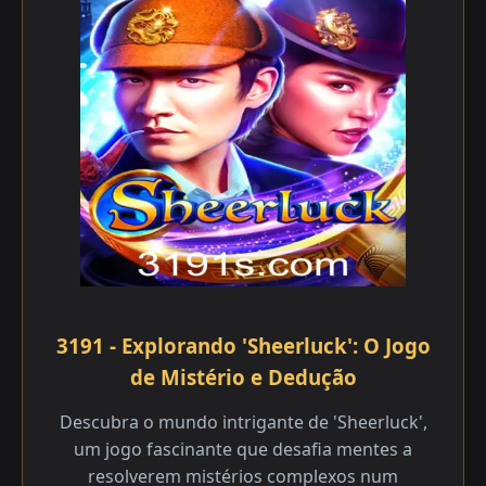
3191 - Explorando 'Sheerluck': O Jogo
de Mistério e Dedução
Descubra o mundo intrigante de 'Sheerluck',
um jogo fascinante que desafia mentes a
resolverem mistérios complexos num