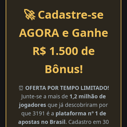
🚀 Cadastre-se
AGORA e Ganhe
R$ 1.500 de
Bônus!
⏰
OFERTA POR TEMPO LIMITADO!
Junte-se a mais de
1,2 milhão de
jogadores
que já descobriram por
que 3191 é a
plataforma nº 1 de
apostas no Brasil
. Cadastro em 30