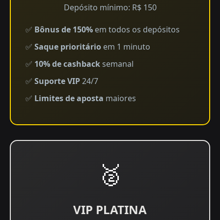
Depósito mínimo: R$ 150
✅
Bônus de 150%
em todos os depósitos
✅
Saque prioritário
em 1 minuto
✅
10% de cashback
semanal
✅
Suporte VIP
24/7
✅
Limites de aposta
maiores
🥈
VIP PLATINA