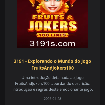
3191 - Explorando o Mundo do Jogo
FruitsAndJokers100
Uma introdução detalhada ao jogo
FruitsAndJokers100, abordando descrição,
introdução e regras deste emocionante jogo.
2026-04-28