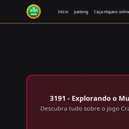
Início
Jueteng
Caça-níqueis onlin
3191 - Explorando o M
Descubra tudo sobre o jogo Cr