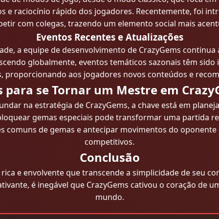
s e raciocínio rápido dos jogadores. Recentemente, foi in
etir com colegas, trazendo um elemento social mais acent
Eventos Recentes e Atualizações
de, a equipe de desenvolvimento de CrazyGems continua a
endo globalmente, eventos temáticos sazonais têm sido i
ais, proporcionando aos jogadores novos conteúdos e recom
s para se Tornar um Mestre em Craz
undar na estratégia de CrazyGems, a chave está em plane
bloquear gemas especiais pode transformar uma partida re
s comuns de gemas e antecipar movimentos do oponente s
competitivos.
Conclusão
ica e envolvente que transcende a simplicidade de seu conc
cativante, é inegável que CrazyGems cativou o coração de u
mundo.