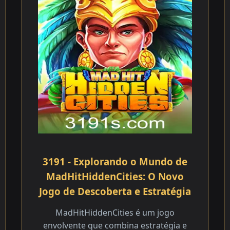
3191 - Explorando o Mundo de
MadHitHiddenCities: O Novo
Jogo de Descoberta e Estratégia
MadHitHiddenCities é um jogo
envolvente que combina estratégia e