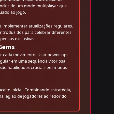
troduzido um modo multiplayer que
uado ao jogo.
 implementar atualizações regulares.
ntroduzidos para celebrar diferentes
pensas exclusivas.
yGems
jar cada movimento. Usar power-ups
gular em uma sequência vitoriosa
ão habilidades cruciais em modos
eito inicial. Combinando estratégia,
ma legião de jogadores ao redor do