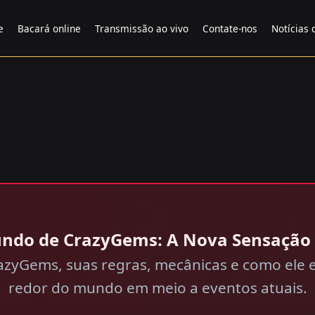
e
Bacará online
Transmissão ao vivo
Contate-nos
Notícias 
undo de CrazyGems: A Nova Sensação d
azyGems, suas regras, mecânicas e como ele 
redor do mundo em meio a eventos atuais.