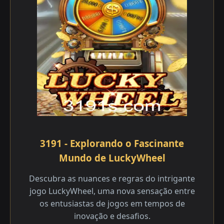
3191 - Explorando o Fascinante
Mundo de LuckyWheel
Descubra as nuances e regras do intrigante
jogo LuckyWheel, uma nova sensação entre
os entusiastas de jogos em tempos de
inovação e desafios.