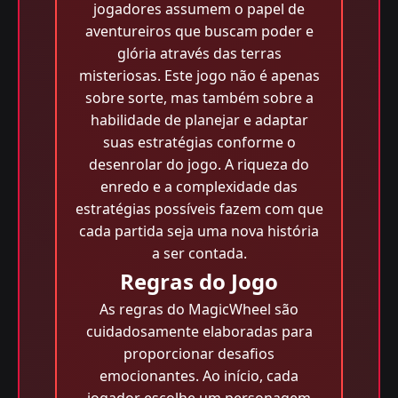
jogadores assumem o papel de
aventureiros que buscam poder e
glória através das terras
misteriosas. Este jogo não é apenas
sobre sorte, mas também sobre a
habilidade de planejar e adaptar
suas estratégias conforme o
desenrolar do jogo. A riqueza do
enredo e a complexidade das
estratégias possíveis fazem com que
cada partida seja uma nova história
a ser contada.
Regras do Jogo
As regras do MagicWheel são
cuidadosamente elaboradas para
proporcionar desafios
emocionantes. Ao início, cada