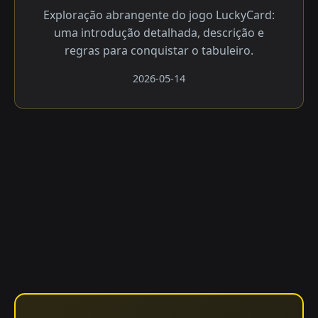
Exploração abrangente do jogo LuckyCard:
uma introdução detalhada, descrição e
regras para conquistar o tabuleiro.
2026-05-14