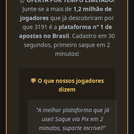
Junte-se a mais de
1,2 milhão de
jogadores
que já descobriram por
que 3191 é a
plataforma nº 1 de
apostas no Brasil
. Cadastro em 30
segundos, primeiro saque em 2
minutos!
💬 O que nossos jogadores
dizem
"A melhor plataforma que já
usei! Saque via Pix em 2
minutos, suporte incrível!"