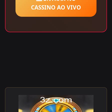
CASSINO AO VIVO