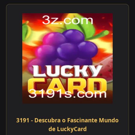
3191 - Descubra o Fascinante Mundo
de LuckyCard