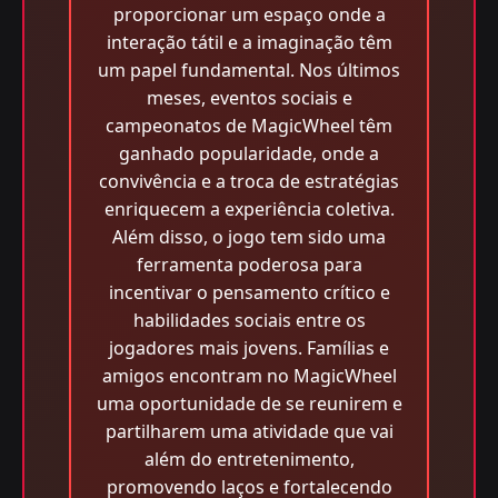
proporcionar um espaço onde a
interação tátil e a imaginação têm
um papel fundamental. Nos últimos
meses, eventos sociais e
campeonatos de MagicWheel têm
ganhado popularidade, onde a
convivência e a troca de estratégias
enriquecem a experiência coletiva.
Além disso, o jogo tem sido uma
ferramenta poderosa para
incentivar o pensamento crítico e
habilidades sociais entre os
jogadores mais jovens. Famílias e
amigos encontram no MagicWheel
uma oportunidade de se reunirem e
partilharem uma atividade que vai
além do entretenimento,
promovendo laços e fortalecendo