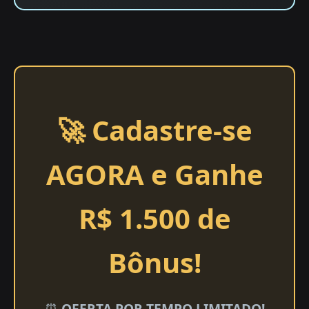
🚀 Cadastre-se
AGORA e Ganhe
R$ 1.500 de
Bônus!
⏰
OFERTA POR TEMPO LIMITADO!