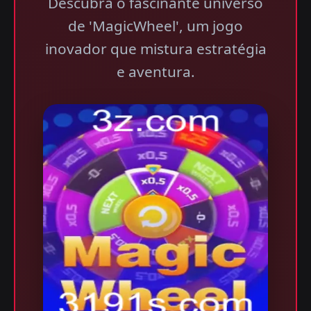
Descubra o fascinante universo
de 'MagicWheel', um jogo
inovador que mistura estratégia
e aventura.