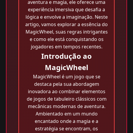
aventura e magia, ele oferece uma
experiência imersiva que desafia a
lógica e envolve a imaginação. Neste
artigo, vamos explorar a essência do
MagicWheel, suas regras intrigantes
e como ele está conquistando os
jogadores em tempos recentes.
Introdução ao
MagicWheel
MagicWheel é um jogo que se
destaca pela sua abordagem
inovadora ao combinar elementos
de jogos de tabuleiro clássicos com
mecânicas modernas de aventura.
Ambientado em um mundo
encantado onde a magia e a
estratégia se encontram, os