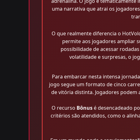
adrenalina. O jogo é tematicamente 
uma narrativa que atrai os jogadore
tra
O que realmente diferencia o HotVolc
permite aos jogadores ampliar s
possibilidade de acessar rodada
volatilidade e surpresas, o j
Para embarcar nesta intensa jornad
jogo segue um formato de cinco carre
de vitória distinta. Jogadores podem
O recurso
Bônus
é desencadeado por
critérios são atendidos, como o ali