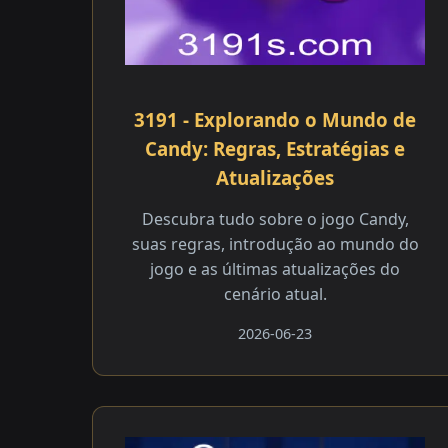
3191 - Explorando o Mundo de
Candy: Regras, Estratégias e
Atualizações
Descubra tudo sobre o jogo Candy,
suas regras, introdução ao mundo do
jogo e as últimas atualizações do
cenário atual.
2026-06-23