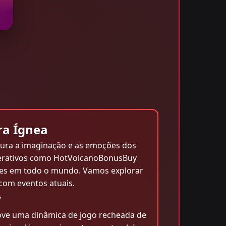
ra Ígnea
ra a imaginação e as emoções dos
interativos como HotVolcanoBonusBuy
ores em todo o mundo. Vamos explorar
 com eventos atuais.
y
ove uma dinâmica de jogo recheada de