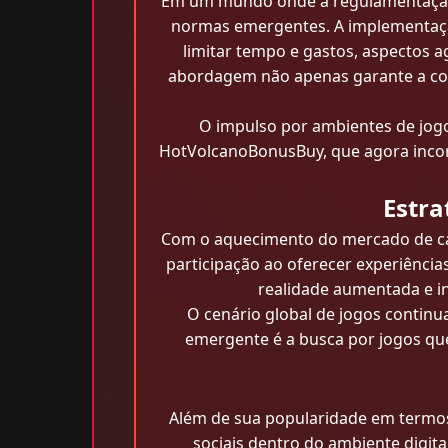
Em um mundo onde a regulamentação 
normas emergentes. A implementaç
limitar tempo e gastos, aspectos 
abordagem não apenas garante a co
O impulso por ambientes de jogo
HotVolcanoBonusBuy, que agora incor
Estra
Com o aquecimento do mercado de ca
participação ao oferecer experiências
realidade aumentada e int
O cenário global de jogos continu
emergente é a busca por jogos que
Além de sua popularidade em termo
sociais dentro do ambiente digita