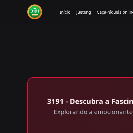
Início
Jueteng
Caça-níqueis onlin
3191 - Descubra a Fasc
Explorando a emocionante