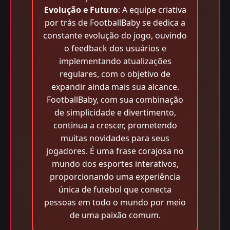
Evolução e Futuro
: A equipe criativa
por trás de FootballBaby se dedica a
constante evolução do jogo, ouvindo
o feedback dos usuários e
implementando atualizações
regulares, com o objetivo de
expandir ainda mais sua alcance.
FootballBaby, com sua combinação
de simplicidade e divertimento,
continua a crescer, prometendo
muitas novidades para seus
jogadores. É uma frase corajosa no
mundo dos esportes interativos,
proporcionando uma experiência
única de futebol que conecta
pessoas em todo o mundo por meio
de uma paixão comum.