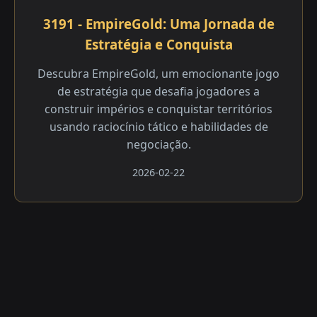
3191 - EmpireGold: Uma Jornada de
Estratégia e Conquista
Descubra EmpireGold, um emocionante jogo
de estratégia que desafia jogadores a
construir impérios e conquistar territórios
usando raciocínio tático e habilidades de
negociação.
2026-02-22