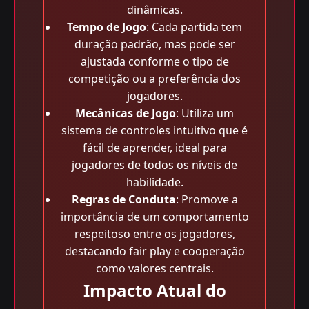
dinâmicas.
Tempo de Jogo
: Cada partida tem
duração padrão, mas pode ser
ajustada conforme o tipo de
competição ou a preferência dos
jogadores.
Mecânicas de Jogo
: Utiliza um
sistema de controles intuitivo que é
fácil de aprender, ideal para
jogadores de todos os níveis de
habilidade.
Regras de Conduta
: Promove a
importância de um comportamento
respeitoso entre os jogadores,
destacando fair play e cooperação
como valores centrais.
Impacto Atual do