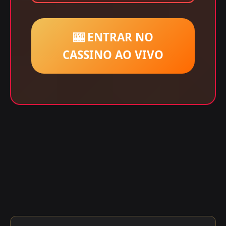
🎰 ENTRAR NO
CASSINO AO VIVO