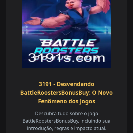
3191 - Desvendando
BattleRoostersBonusBuy: O Novo
Fenômeno dos Jogos
Descubra tudo sobre o jogo
BattleRoostersBonusBuy, incluindo sua
introdução, regras e impacto atual.