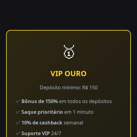
🥇
VIP OURO
Depósito mínimo: R$ 150
✅
Bônus de 150%
em todos os depósitos
✅
Saque prioritário
em 1 minuto
✅
10% de cashback
semanal
✅
Suporte VIP
24/7