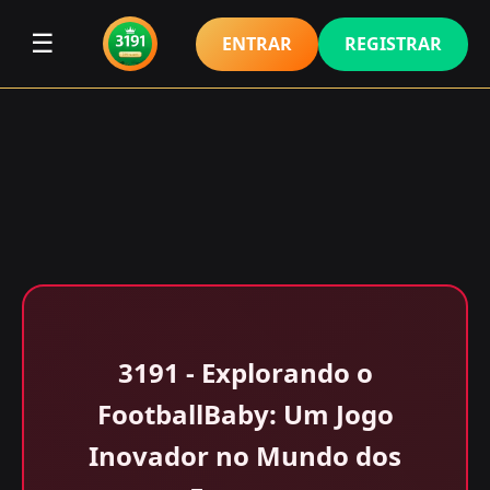
☰
ENTRAR
REGISTRAR
3191 - Explorando o
FootballBaby: Um Jogo
Inovador no Mundo dos