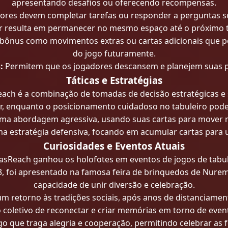
apresentando desafios ou oferecendo recompensas.
ores devem completar tarefas ou responder a perguntas sob
r resulta em permanecer no mesmo espaço até o próximo 
ônus como movimentos extras ou cartas adicionais que po
do jogo futuramente.
:
Permitem que os jogadores descansem e planejem suas p
Táticas e Estratégias
ach é a combinação de tomadas de decisão estratégicas e
or, enquanto o posicionamento cuidadoso no tabuleiro pod
ma abordagem agressiva, usando suas cartas para mover r
estratégia defensiva, focando em acumular cartas para um 
Curiosidades e Eventos Atuais
asReach ganhou os holofotes em eventos de jogos de tabul
023, foi apresentado na famosa feira de brinquedos de Nure
capacidade de unir diversão e celebração.
retorno às tradições sociais, após anos de distanciamen
oletivo de reconectar e criar memórias em torno de evento
o que traga alegria e cooperação, permitindo celebrar as f