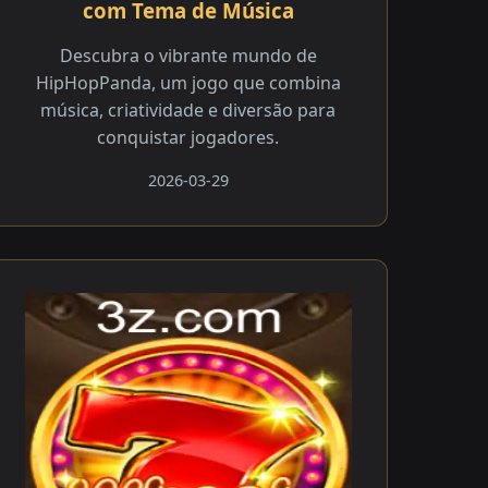
com Tema de Música
Descubra o vibrante mundo de
HipHopPanda, um jogo que combina
música, criatividade e diversão para
conquistar jogadores.
2026-03-29