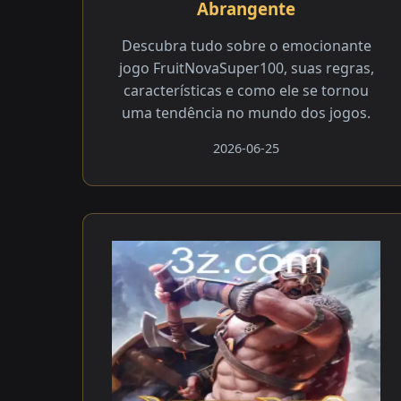
Abrangente
Descubra tudo sobre o emocionante
jogo FruitNovaSuper100, suas regras,
características e como ele se tornou
uma tendência no mundo dos jogos.
2026-06-25