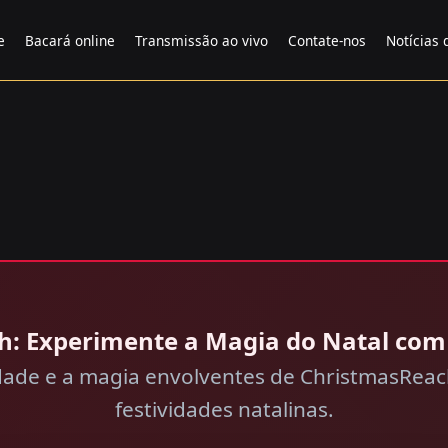
e
Bacará online
Transmissão ao vivo
Contate-nos
Notícias 
h: Experimente a Magia do Natal com 
idade e a magia envolventes de ChristmasReac
festividades natalinas.