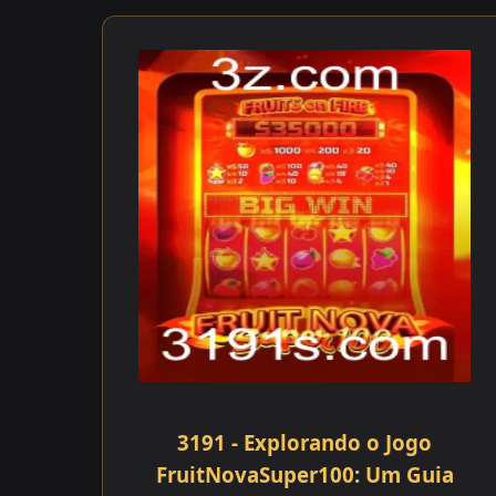
3191 - Explorando o Jogo
FruitNovaSuper100: Um Guia