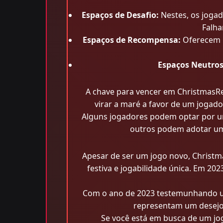
Espaços de Desafio:
Nestes, os jogad
Falha
Espaços de Recompensa:
Oferecem b
Espaços Neutros
A chave para vencer em ChristmasRe
virar a maré a favor de um jogad
Alguns jogadores podem optar por u
outros podem adotar uma 
Apesar de ser um jogo novo, Christm
festiva e jogabilidade única. Em 2
Com o ano de 2023 testemunhando um 
representam um desejo c
Se você está em busca de um jog