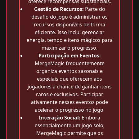
oferece recompensas substanciais.
Gestão de Recursos:
Parte do
desafio do jogo é administrar os
recursos disponíveis de forma
eficiente. Isso inclui gerenciar
energia, tempo e itens mágicos para
maximizar o progresso.
Participação em Eventos:
MergeMagic frequentemente
organiza eventos sazonais e
especiais que oferecem aos
jogadores a chance de ganhar itens
raros e exclusivos. Participar
ativamente nesses eventos pode
acelerar o progresso no jogo.
Interação Social:
Embora
essencialmente um jogo solo,
MergeMagic permite que os