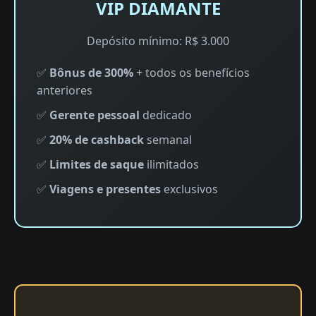
VIP DIAMANTE
Depósito mínimo: R$ 3.000
✅
Bônus de 300%
+ todos os benefícios
anteriores
✅
Gerente pessoal
dedicado
✅
20% de cashback
semanal
✅
Limites de saque
ilimitados
✅
Viagens e presentes
exclusivos