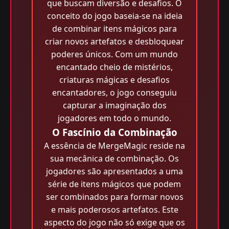
que buscam diversão e desafios. O
conceito do jogo baseia-se na ideia
de combinar itens mágicos para
criar novos artefatos e desbloquear
poderes únicos. Com um mundo
encantado cheio de mistérios,
criaturas mágicas e desafios
encantadores, o jogo conseguiu
capturar a imaginação dos
jogadores em todo o mundo.
O Fascínio da Combinação
A essência de MergeMagic reside na
sua mecânica de combinação. Os
jogadores são apresentados a uma
série de itens mágicos que podem
ser combinados para formar novos
e mais poderosos artefatos. Este
aspecto do jogo não só exige que os