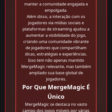
manter a comunidade engajada e
empolgada.
Além disso, a interação com os
jogadores via mídias sociais e
plataformas de streaming ajudou a
aumentar a visibilidade do jogo,
criando uma comunidade vibrante
de jogadores que compartilham
dicas, estratégias e experiências.
Isso tem não apenas mantido
MergeMagic relevante, mas também
ampliado sua base global de
jogadores.
Por Que MergeMagic É
Único
MergeMagic se destaca no vasto
campo dos jogos móveis por várias