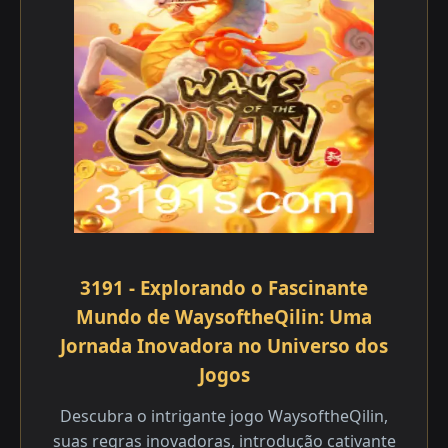
3191 - Explorando o Fascinante
Mundo de WaysoftheQilin: Uma
Jornada Inovadora no Universo dos
Jogos
Descubra o intrigante jogo WaysoftheQilin,
suas regras inovadoras, introdução cativante