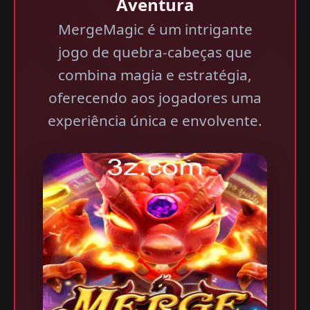
Aventura
MergeMagic é um intrigante
jogo de quebra-cabeças que
combina magia e estratégia,
oferecendo aos jogadores uma
experiência única e envolvente.