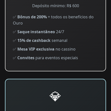
Depósito mínimo: R$ 600
✅
Bônus de 200%
+ todos os benefícios do
Ouro
✅
Saque instantâneo
24/7
✅
15% de cashback
semanal
✅
Mesa VIP exclusiva
no cassino
✅
Convites
para eventos especiais
💎