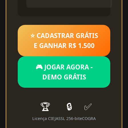
⭐ CADASTRAR GRÁTIS
E GANHAR R$ 1.500
🎮 JOGAR AGORA -
DEMO GRÁTIS
🏆
🔒
✅
Licença CIEJA
SSL 256-bit
eCOGRA