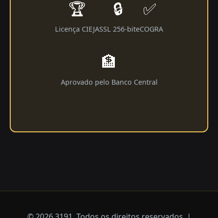
🏆
🔒
✅
Licença CIEJA
SSL 256-bit
eCOGRA
🏦
Aprovado pelo Banco Central
© 2026 3191. Todos os direitos reservados. |