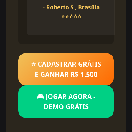
- Roberto S., Brasília
⭐⭐⭐⭐⭐
⭐ CADASTRAR GRÁTIS
E GANHAR R$ 1.500
🎮 JOGAR AGORA -
DEMO GRÁTIS